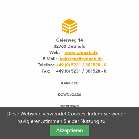
Geierweg 14
32760 Detmold
Web:
www.svebak.de
E-Mail:
bakschas@svebak.de
Telefon:
+49 (0) 5231 / 301528 - 0
Fax:
+49 (0) 5231 / 301528 - 8
KARRIERE
DOWNLOADS
IMPRESSUM
Diese Webseite verwendet Cookies. Indem Sie weiter
DATENSCHUTZ
navigieren, stimmen Sie der Nutzung zu.
Akzeptieren